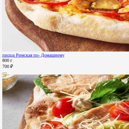
пицца Римская по- Домашнему
800 г
700 ₽