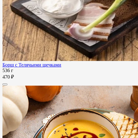
Борщ с Телячьими щечками
536 г
470 ₽